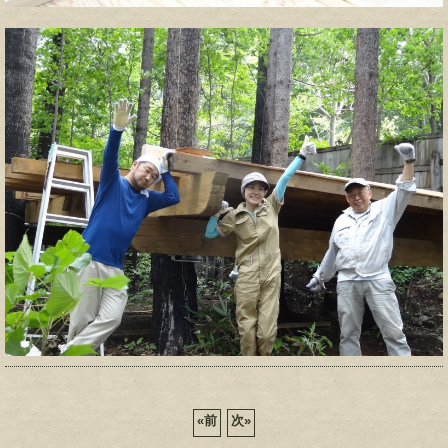
«
前
次
»