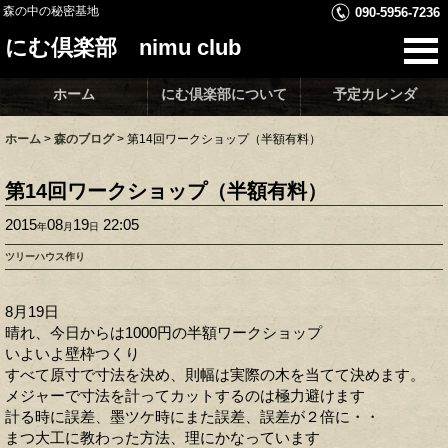
森の中の秘密基地
090-5956-7236
にむ倶楽部 nimu club
ホーム
にむ倶楽部について
予定カレンダ
ホーム
>
森のブログ
>
第14回ワークショップ（半額有料）
第14回ワークショップ（半額有料）
2015
08
19
22:05
年
月
日
ツリーハウス作り
8月19日
晴れ、今日からは1000円の半額ワークショップ
いよいよ壁枠つくり
すべて原寸で寸法を決め、則幅は実際の木を当てて決めます。
メジャーで寸法を計ってカットするのは極力避けます
計る時に誤差、墨ツケ時にまた誤差、誤差が２倍に・・
まつ大工に教わった方法、理にかなっています