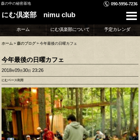
森の中の秘密基地
090-5956-7236
にむ倶楽部 nimu club
ホーム
にむ倶楽部について
予定カレンダ
ホーム
>
森のブログ
>
今年最後の日曜カフェ
今年最後の日曜カフェ
2018
09
30
23:26
年
月
日
にむベース利用