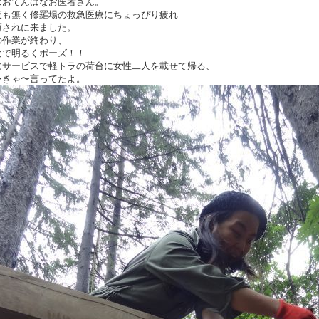
はおてんばなお医者さん。
夜も無く修羅場の救急医療にちょっぴり疲れ
癒されに来ました。
の作業が終わり、
なで明るくポーズ！！
にサービスで軽トラの荷台に女性二人を載せて帰る、
〜きゃ〜言ってたよ。