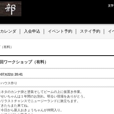
文字
カレンダ
入会申込
イベント予約
ステイ予約
イ
プ（有料）
0回ワークショップ（有料）
07
22
20:41
年
月
日
ーハウス作り
はネタのカンナ掛と塗装そしてビームの上に仮置き作業。
でせいちゃんは１年間のお別れ。明るい現場をありがとう。
ホリラストチャンスでニュージーランドに旅立ちます。
てきたらまた来てね。
て今日から新人おきょうちゃんが仲間入り。