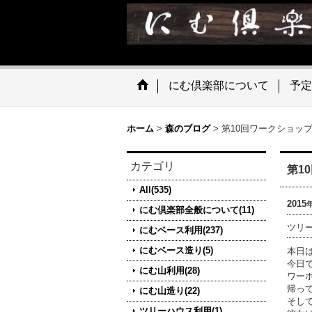
にむ倶楽部について
予定
ホーム
>
森のブログ
>
第10回ワークショッ
カテゴリ
第1
All(535)
2015
にむ倶楽部全般について(11)
ツリ
にむベース利用(237)
にむベース造り(5)
本日
今日
にむ山利用(28)
ワー
帰っ
にむ山造り(22)
そし
ツリーハウス利用(1)