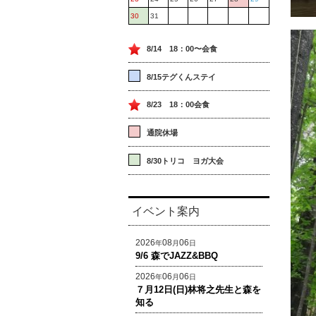
30
31
8/14 18：00〜会食
8/15テグくんステイ
8/23 18：00会食
通院休場
8/30トリコ ヨガ大会
イベント案内
2026
08
06
年
月
日
9/6 森でJAZZ&BBQ
2026
06
06
年
月
日
７月12日(日)林将之先生と森を
知る