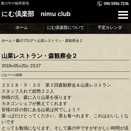
森の中の秘密基地
090-5956-7236
にむ倶楽部 nimu club
ホーム
にむ倶楽部について
予定カレンダ
ホーム
>
森のブログ
>
山菜レストラン・森観察会２
山菜レストラン・森観察会２
2018
05
20
23:27
年
月
日
にむベース利用
２０１８・５・２０ 第２回森観察会＆山菜レストラン
スタッフ入れて総勢２２人
快晴の元、森に入り山菜を採ります
カネゴンシェフが教えてくれます
皆様の目の前にある山菜は何でしょう？
葉っぱだけとってください、茎も食べれます、これはおいしくな
いです
とっても勉強になります。そして森の中ですがすがしい時間が流