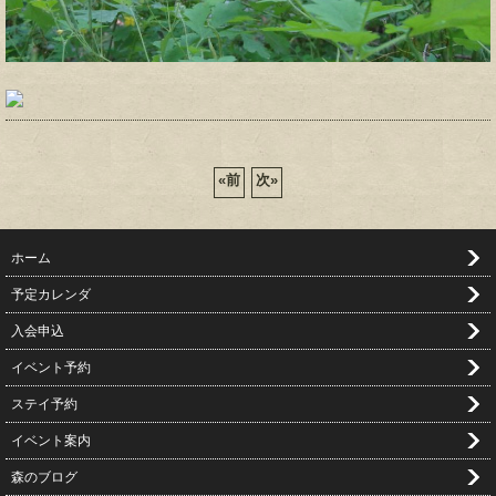
«
前
次
»
ホーム
予定カレンダ
入会申込
イベント予約
ステイ予約
イベント案内
森のブログ