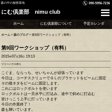
森の中の秘密基地
090-5956-7236
にむ倶楽部 nimu club
ホーム
にむ倶楽部について
予定カレンダ
ホーム
>
森のブログ
>
第9回ワークショップ（有料）
第9回ワークショップ（有料）
2015
07
16
19:13
年
月
日
ツリーハウス作り
こぐま、ならっち、せいちゃんが頑張っています
今日は、コーチスクリューでＧＬのブラケットをビームに固定
その後ネタをビームに固定します。
これにはロックボルトを使います
ロックボルトは一旦水平に打込み、途中で斜めに打込む
皆けっこう上手に打っていきます
今日の作業終了！
森も輝いています。