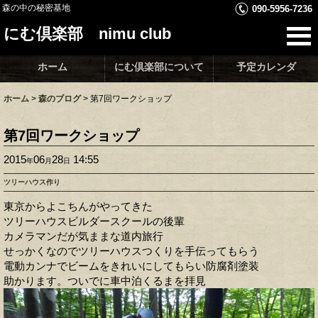
森の中の秘密基地
090-5956-7236
にむ倶楽部 nimu club
ホーム
にむ倶楽部について
予定カレンダ
ホーム
>
森のブログ
>
第7回ワークショップ
第7回ワークショップ
2015
06
28
14:55
年
月
日
ツリーハウス作り
東京からよこちんがやってきた
ツリーハウスビルダースクールの後輩
カメラマンだが気ままな道内旅行
せっかくなのでツリーハウスつくりを手伝ってもらう
電動カンナでビームをきれいにしてもらい防腐剤塗装
助かります。ついでに車中泊くるまを拝見