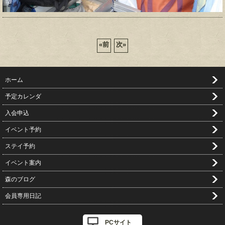
«
前
次
»
ホーム
予定カレンダ
入会申込
イベント予約
ステイ予約
イベント案内
森のブログ
会員専用日記
PCサイト