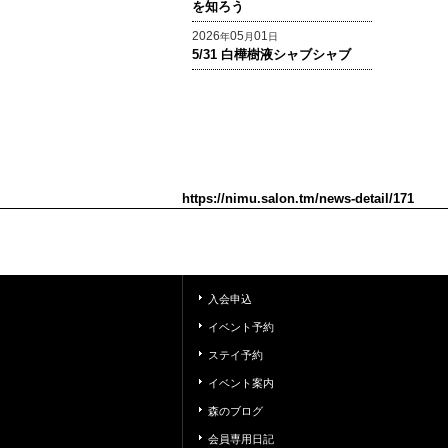
を知ろう
2026
05
01
年
月
日
5/31 白樺樹液シャブシャブ
https://nimu.salon.tm/news-detail/171
入会申込
イベント予約
ステイ予約
イベント案内
森のブログ
会員専用日記