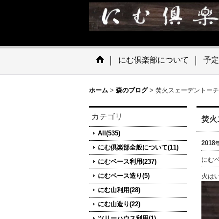
にむ倶楽部について
予定
ホーム
>
森のブログ
>
焚火スェーデントーチ
カテゴリ
焚火
All(535)
2018
にむ倶楽部全般について(11)
にむ
にむベース利用(237)
にむベース造り(5)
火は
にむ山利用(28)
にむ山造り(22)
ツリーハウス利用(1)