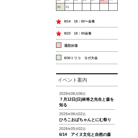
30
31
8/14 18：00〜会食
8/23 18：00会食
通院休場
8/30トリコ ヨガ大会
イベント案内
2026
06
06
年
月
日
７月12日(日)林将之先生と森を
知る
2026
06
02
年
月
日
ひろこおばちゃんとにむ祭り
2026
05
02
年
月
日
6/14 アイヌ文化と自然の森