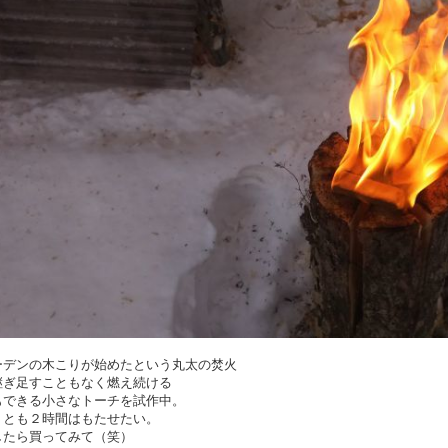
ーデンの木こりが始めたという丸太の焚火
継ぎ足すこともなく燃え続ける
もできる小さなトーチを試作中。
くとも２時間はもたせたい。
したら買ってみて（笑）