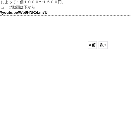
さによって１個１０００〜１５００円。
チューブ動画は下から
://youtu.be/Wb9HNR5Lm7U
«
前
次
»