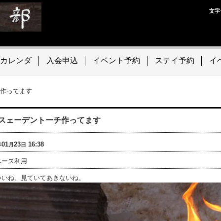
文字
カレンダ
入会申込
イベント予約
ステイ予約
イ
作ってます
スェーデントーチ作ってます
01
23
16:38
年
月
日
ベース利用
いいね、見ていてあきないね。