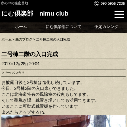
森の中の秘密基地
090-5956-7236
にむ倶楽部 nimu club
ホーム
にむ倶楽部について
予定カレンダ
ホーム
>
森のブログ
>
二号棟二階の入口完成
二号棟二階の入口完成
2017
12
28
20:04
年
月
日
ツリーハウス作り
お披露目後も2号棟は進化し続けています。
今日、2号棟2階の入口扉ができました。
ここは北海道特有の風除室の役割もしてます。
そして靴脱ぎ場、靴置き場としても活用できます。
いまここに可動式靴置棚を作っています
出来たらアップするね。