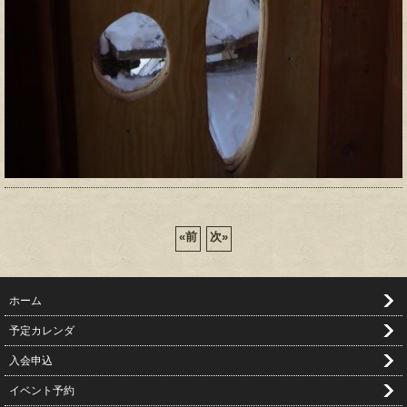
«
前
次
»
ホーム
予定カレンダ
入会申込
イベント予約