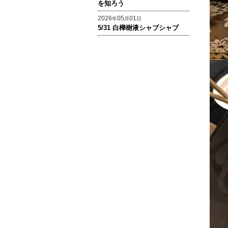
を知ろう
2026
05
01
年
月
日
5/31 白樺樹液シャブシャブ