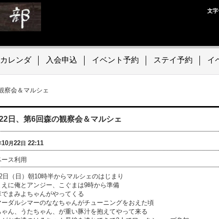
文字
カレンダ
入会申込
イベント予約
ステイ予約
イ
の観察会＆マルシェ
月22日、第6回森の観察会＆マルシェ
10
22
22:11
年
月
日
ベース利用
22日（日）朝10時半からマルシェのはじまり
まえに俺とアンジー、こぐまは9時から準備
車でまみよちゃんがやってくる
マーダルシマーのななちゃんがチューニングをおえた頃
ちゃん、うたちゃん、が重い豚汁を抱えてやって来る