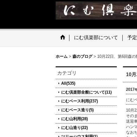
にむ倶楽部について
予定
ホーム
>
森のブログ
>
10月22日、第6回森
カテゴリ
10
All(535)
2017
にむ倶楽部全般について(11)
にむ
にむベース利用(237)
にむベース造り(5)
10月
その
にむ山利用(28)
送迎
ハン
にむ山造り(22)
なお
ツリーハウス利用(1)