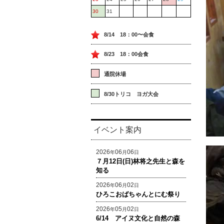
30
31
8/14 18：00〜会食
8/23 18：00会食
通院休場
8/30トリコ ヨガ大会
イベント案内
2026
06
06
年
月
日
７月12日(日)林将之先生と森を
知る
2026
06
02
年
月
日
ひろこおばちゃんとにむ祭り
2026
05
02
年
月
日
6/14 アイヌ文化と自然の森