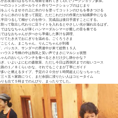
ちがお友達のはるちゃん母娘を連れてきて3人でワークショップ参加。
ジーのコットンボールライト作りワークショップのはじまり
船をふくらませその上に水のりを塗ってコットンのひもを巻きつける
てさらに水のりを塗って固定、ただこれだけの作業だが結構夢中になる
に半日つるして糊がくのを待つ、完成品は後日手渡すことにする。
は割って取出し代わりに豆ライトを入れるとやさしい光が漏れ出るはず。
りではななちゃんが弾くハンマーダルシマーが癒しの音を奏でる
奥ではなおちゃんが夕べから準備した豚汁を調理、
降りてたき火でおにぎりを温める。ごくろうさま
てこじくん、まこちゃん、りんごちゃんが到着
て、バッカス、サンダーの男連中が来て総勢１５人
ーハウス２号棟の中は熱気と笑い声でまさにマルシェ状態
ちゃんのおいしいランチを食べるときだけ少し静かかな？
過ぎ、いよいよにむの森散策、ただし今日は西側沢までの短いコース
道路の１／８くらいかな、それでもこぐまが丁寧にガイド
が多いと燃えるタイプ、予定の２０分が１時間超えになっちゃった
て三々五々家路につく、まだ余韻に浸りたい人はコヒータイム
わりも出て５時までのんびり、まったりでした。