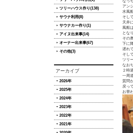
なっ
アン
ツリーハウス作り(138)
水風
サウナ利用(8)
そし
天井
サウナカー作り(1)
風船
とな
アイヌ出来事(14)
その
オーナー出来事(67)
下に
遅れ
その他(3)
そし
ツリ
なお
２時
アーカイブ
一周
2026年
質問
戻っ
2025年
お替
2024年
2023年
2022年
2021年
2020年