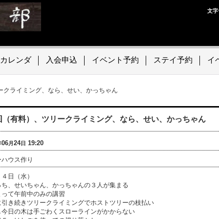
文字
カレンダ
入会申込
イベント予約
ステイ予約
イ
ークライミング、なら、せい、かっちゃん
回（有料）、ツリークライミング、なら、せい、かっちゃん
06
24
19:20
年
月
日
ーハウス作り
２４日（水）
っち、せいちゃん、かっちゃんの３人が集まる
よって午前中のみの講習
に引き続きツリークライミングでホストツリーの枝払い
し今日の木は手ごわくスローラインがかからない