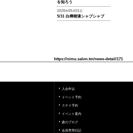
を知ろう
2026
05
01
年
月
日
5/31 白樺樹液シャブシャブ
https://nimu.salon.tm/news-detail/171
入会申込
イベント予約
ステイ予約
イベント案内
森のブログ
会員専用日記