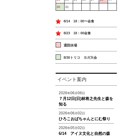
30
31
8/14 18：00〜会食
8/23 18：00会食
通院休場
8/30トリコ ヨガ大会
イベント案内
2026
06
06
年
月
日
７月12日(日)林将之先生と森を
知る
2026
06
02
年
月
日
ひろこおばちゃんとにむ祭り
2026
05
02
年
月
日
6/14 アイヌ文化と自然の森