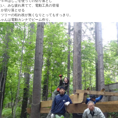
で５ｍはしごを使っての切り落とし
太い、みな疲れ果てて、電動工具の登場
とか切り落とせる
トツリーの枯れ枝が無くなりとってもすっきり。
ちゃんは電動カンナでビーム作り。