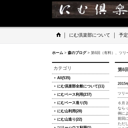
にむ倶楽部について
予定
ホーム
>
森のブログ
>
第6回（有料）、ツリ
カテゴリ
第6
All(535)
2015
にむ倶楽部全般について(11)
ツリ
にむベース利用(237)
にむベース造り(5)
６月
なら
にむ山利用(28)
例に
前回
にむ山造り(22)
ただ
ツリーハウス利用(1)