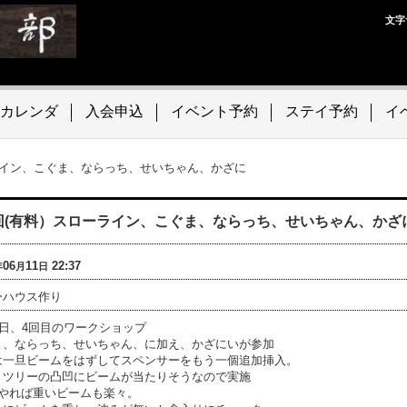
文字
カレンダ
入会申込
イベント予約
ステイ予約
イ
ライン、こぐま、ならっち、せいちゃん、かざに
回(有料）スローライン、こぐま、ならっち、せいちゃん、かざ
06
11
22:37
年
月
日
ーハウス作り
1日、4回目のワークショップ
ま、ならっち、せいちゃん、に加え、かざにいが参加
は一旦ビームをはずしてスペンサーをもう一個追加挿入。
トツリーの凸凹にビームが当たりそうなので実施
でやれば重いビームも楽々。