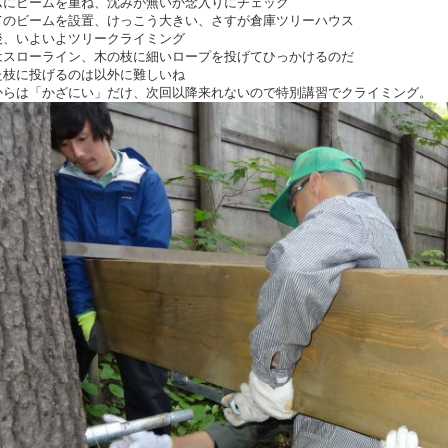
ムにビームを重ね、沈みが無いか念入りにチェック
てのビームを設置、けっこう大きい、さすが倉庫ツリーハウス
後、いよいよツリークライミング
はスローライン、木の枝に細いロープを投げてひっかけるのだ
た枝に投げるのは以外に難しいね
からは「かざにい」だけ、次回以降来れないので特別講習でクライミング。