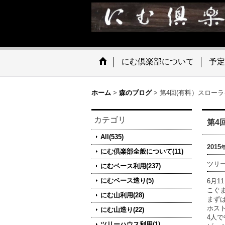
にむ倶楽部について
予定
ホーム
>
森のブログ
>
第4回(有料）スロー
カテゴリ
第4
All(535)
2015
にむ倶楽部全般について(11)
ツリ
にむベース利用(237)
にむベース造り(5)
6月1
こぐ
にむ山利用(28)
まず
ホス
にむ山造り(22)
4人
ツリーハウス利用(1)