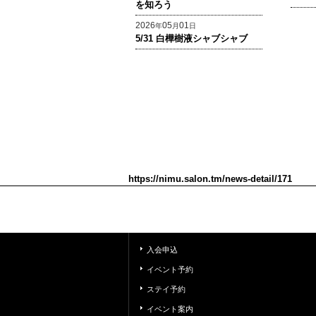
を知ろう
2026
05
01
年
月
日
5/31 白樺樹液シャブシャブ
https://nimu.salon.tm/news-detail/171
入会申込
イベント予約
ステイ予約
イベント案内