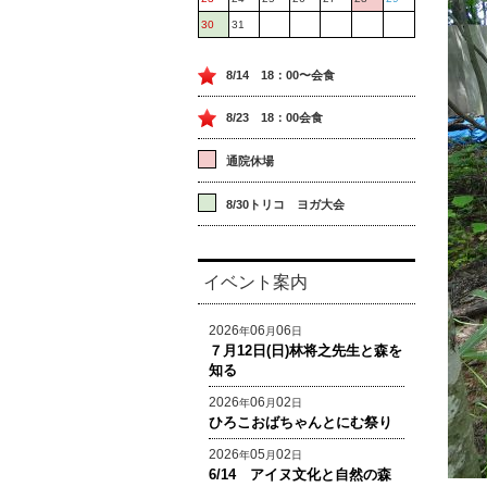
30
31
8/14 18：00〜会食
8/23 18：00会食
通院休場
8/30トリコ ヨガ大会
イベント案内
2026
06
06
年
月
日
７月12日(日)林将之先生と森を
知る
2026
06
02
年
月
日
ひろこおばちゃんとにむ祭り
2026
05
02
年
月
日
6/14 アイヌ文化と自然の森