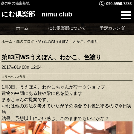
森の中の秘密基地
090-5956-7236
にむ倶楽部 nimu club
ホーム
にむ倶楽部について
予定カレンダ
ホーム
>
森のブログ
>
第83回WSうえぽん、わかこ、色塗り
第83回WSうえぽん、わかこ、色塗り
2017
01
08
12:04
年
月
日
ツリーハウス作り
1月8日、うえぽん、わかこちゃんがワークショップ
建物の中間にある柱や梁に色を塗ります
まるちゃんの提案です、
おれは他の方法を考えていたがその場合でも色は塗るので今日実
施
結果、予想以上にいい感じ、このままでもいいかな？