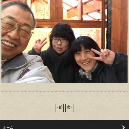
«
前
次
»
ホーム