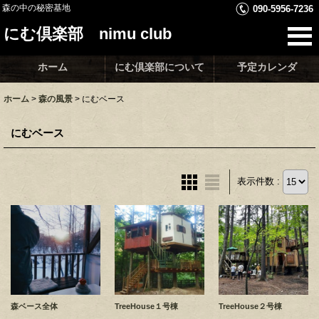
森の中の秘密基地
090-5956-7236
にむ倶楽部 nimu club
ホーム
にむ倶楽部について
予定カレンダ
ホーム
>
森の風景
>
にむベース
にむベース
表示件数 :
森ベース全体
TreeHouse１号棟
TreeHouse２号棟